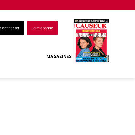
e connecter
Je m'abonne
MAGAZINES