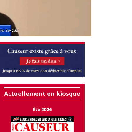
fer Sey D.R.
Actuellement en kiosque
Été 2026