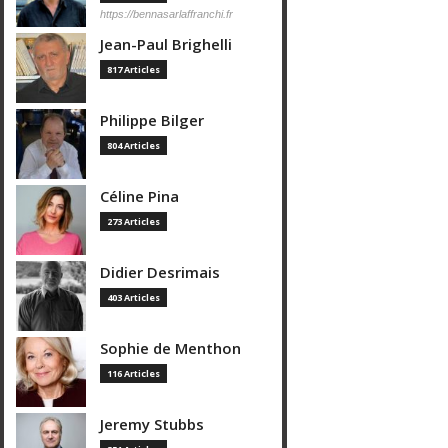
https://bennasarlaffranchi.fr
Jean-Paul Brighelli
817 Articles
Philippe Bilger
804 Articles
Céline Pina
273 Articles
Didier Desrimais
403 Articles
Sophie de Menthon
116 Articles
Jeremy Stubbs