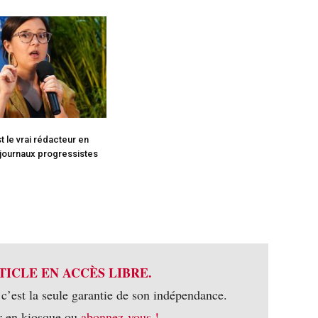
t le vrai rédacteur en
journaux progressistes
TICLE EN ACCÈS LIBRE.
 c’est la seule garantie de son indépendance.
r en kiosque ou
abonnez-vous !