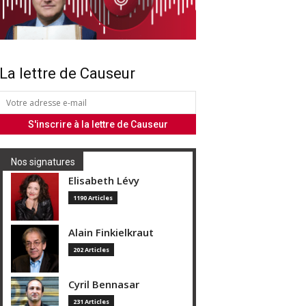
La lettre de Causeur
Nos signatures
Elisabeth Lévy
1190 Articles
Alain Finkielkraut
202 Articles
Cyril Bennasar
231 Articles