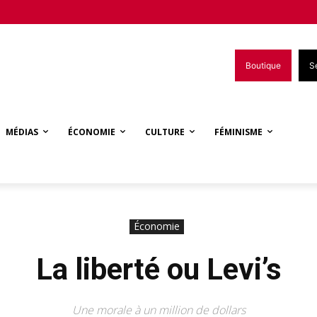
Boutique
S
MÉDIAS
ÉCONOMIE
CULTURE
FÉMINISME
Économie
La liberté ou Levi’s
Une morale à un million de dollars