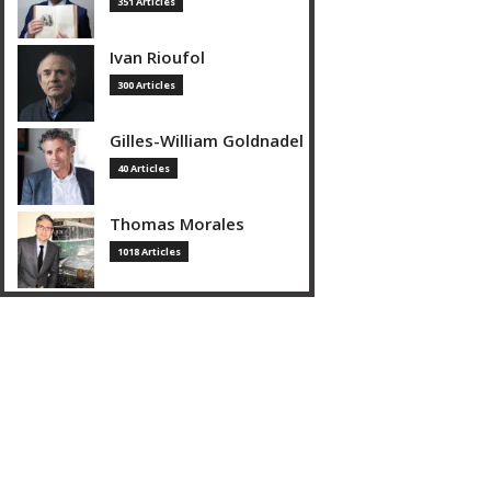
351 Articles
Ivan Rioufol
300 Articles
Gilles-William Goldnadel
40 Articles
Thomas Morales
1018 Articles