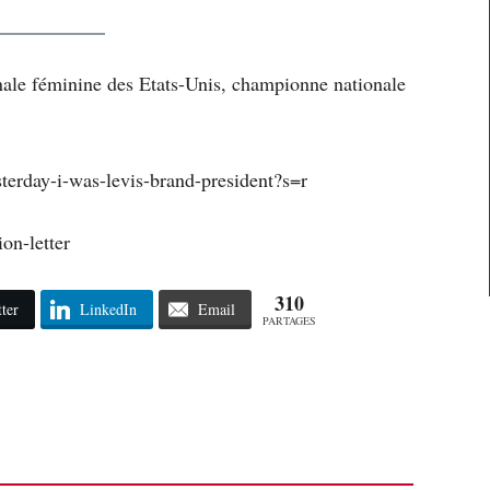
ale féminine des Etats-Unis, championne nationale
sterday-i-was-levis-brand-president?s=r
on-letter
310
ter
LinkedIn
Email
PARTAGES