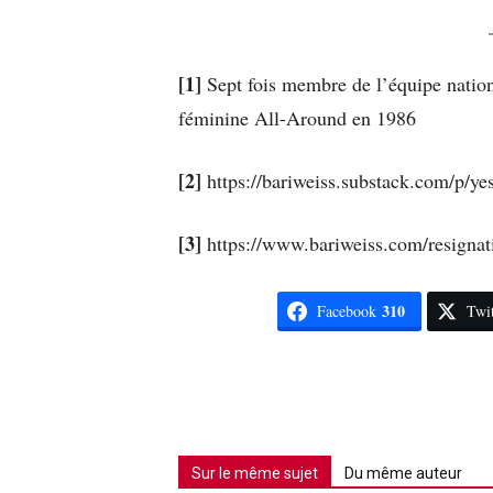
[1]
Sept fois membre de l’équipe nation
féminine All-Around en 1986
[2]
https://bariweiss.substack.com/p/ye
[3]
https://www.bariweiss.com/resignati
310
Facebook
Twit
Sur le même sujet
Du même auteur