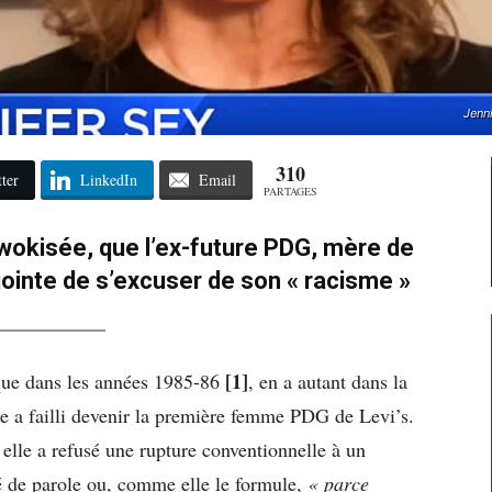
Jenni
310
ter
LinkedIn
Email
PARTAGES
 wokisée, que l’ex-future PDG, mère de
jointe de s’excuser de son « racisme »
[1]
que dans les années 1985-86
, en a autant dans la
le a failli devenir la première femme PDG de Levi’s.
: elle a refusé une rupture conventionnelle à un
té de parole ou, comme elle le formule,
« parce