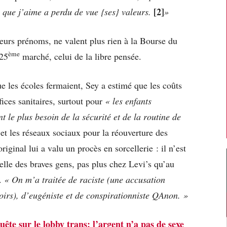
[2]
e que j’aime a perdu de vue {ses} valeurs.
»
leurs prénoms, ne valent plus rien à la Bourse du
ème
 25
marché, celui de la libre pensée.
 les écoles fermaient, Sey a estimé que les coûts
ices sanitaires, surtout pour
« les enfants
t le plus besoin de la sécurité et de la routine de
et les réseaux sociaux pour la réouverture des
iginal lui a valu un procès en sorcellerie : il n’est
elle des braves gens, pas plus chez Levi’s qu’au
s.
« On m’a traitée de raciste (une accusation
noirs), d’eugéniste et de conspirationniste QAnon. »
ête sur le lobby trans: l’argent n’a pas de sexe