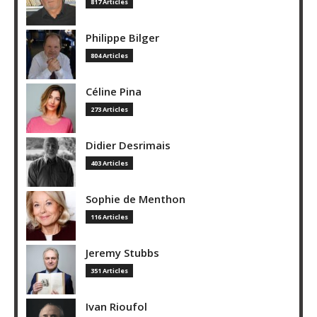
817 Articles
Philippe Bilger
804 Articles
Céline Pina
273 Articles
Didier Desrimais
403 Articles
Sophie de Menthon
116 Articles
Jeremy Stubbs
351 Articles
Ivan Rioufol