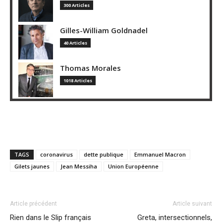
300 Articles
Gilles-William Goldnadel
40 Articles
Thomas Morales
1018 Articles
TAGS
coronavirus
dette publique
Emmanuel Macron
Gilets jaunes
Jean Messiha
Union Européenne
Article précédent
Article suivant
Rien dans le Slip français
Greta, intersectionnels,