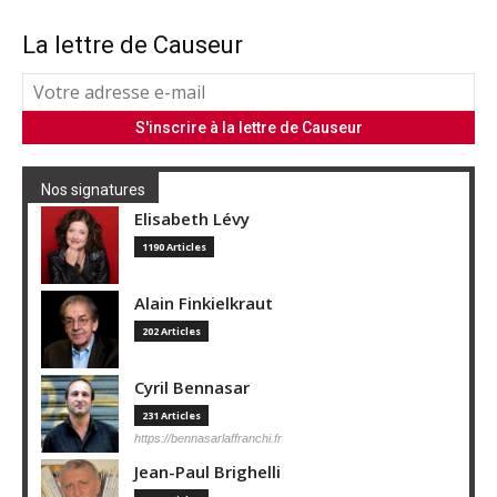
La lettre de Causeur
Nos signatures
Elisabeth Lévy
1190 Articles
Alain Finkielkraut
202 Articles
Cyril Bennasar
231 Articles
https://bennasarlaffranchi.fr
Jean-Paul Brighelli