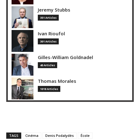
Jeremy Stubbs
351 Articles
Ivan Rioufol
301 Articles
Gilles-William Goldnadel
40 Articles
Thomas Morales
1018 Articles
TAGS
Cinéma
Denis Podalydès
École