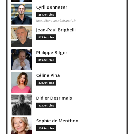
Cyril Bennasar
231 Articles
https://bennasarlaffranchi.fr
Jean-Paul Brighelli
817 Articles
Philippe Bilger
805 Articles
Céline Pina
273 Articles
Didier Desrimais
403 Articles
Sophie de Menthon
116 Articles