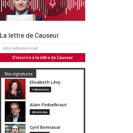
La lettre de Causeur
Nos signatures
Elisabeth Lévy
1190 Articles
Alain Finkielkraut
202 Articles
Cyril Bennasar