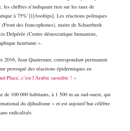
les chiffres n’indiquant rien sur les taux de
atique à 75%’]1[/tooltips]. Les réactions politiques
t (Front des francophones), maire de Schaerbeek
cis Delpérée (Centre démocratique humaniste,
phique heurtante ».
re 2016, Jean Quatremer, correspondant permanent
tour provoqué des réactions épidermiques en
d-Place, c’est l’Arabie saoudite ! »
e de 100 000 habitants, à 1 500 m au sud-ouest, qui
ernational du djihadisme » et est aujourd’hui célèbre
ns radicalisés.