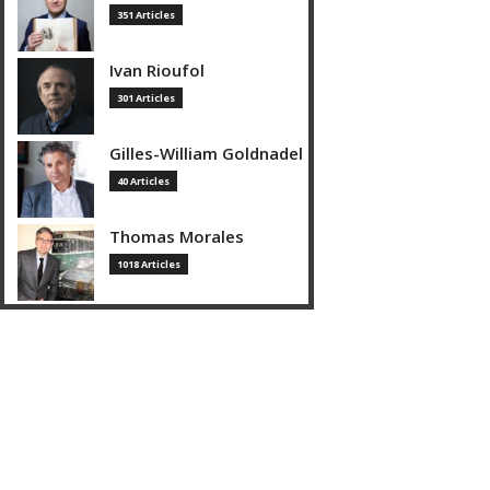
351 Articles
Ivan Rioufol
301 Articles
Gilles-William Goldnadel
40 Articles
Thomas Morales
1018 Articles