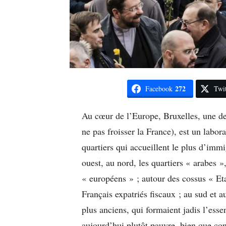
272
Facebook
Twit
Au cœur de l’Europe, Bruxelles, une de
ne pas froisser la France), est un labor
quartiers qui accueillent le plus d’immi
ouest, au nord, les quartiers « arabes », 
« européens » ; autour des cossus « Eta
Français expatriés fiscaux ; au sud et a
plus anciens, qui formaient jadis l’esse
aujourd’hui plutôt pauvre, bien que c