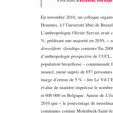
A lire aussi:
A Bruxelles, une expo l
En novembre 2010, un colloque organisé
Hommes, à l’Université libre de Bruxel
L’anthropologue Olivier Servais avait 
%, prédisant une majorité en 2030,
« s
diversifient »
[tooltips content=’En 2008
d’anthropologie prospective de l’UCL, 
population bruxelloise – communauté fr
nuancé, mené auprès de 657 personnes s
marge d’erreur de 5 % – lire Le Vif-l
évalue de manière imprécise le nombre
et 600 000 en Belgique. Auteur de
L’Is
2010 que « le pourcentage de musulman
communes comme Molenbeek-Saint-Jean 