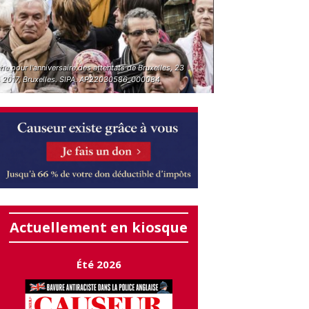
e pour l'anniversaire des attentats de Bruxelles, 23
 2017, Bruxelles. SIPA. AP22030586_000084
Actuellement en kiosque
Été 2026