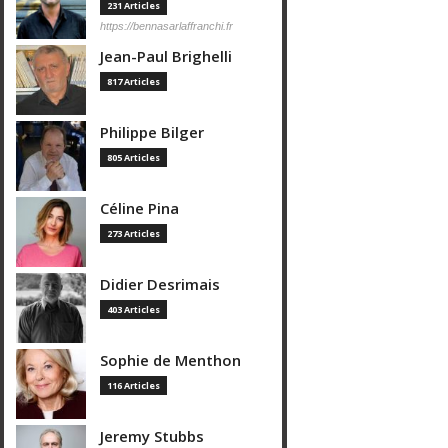
231 Articles
https://bennasarlaffranchi.fr
Jean-Paul Brighelli
817 Articles
Philippe Bilger
805 Articles
Céline Pina
273 Articles
Didier Desrimais
403 Articles
Sophie de Menthon
116 Articles
Jeremy Stubbs