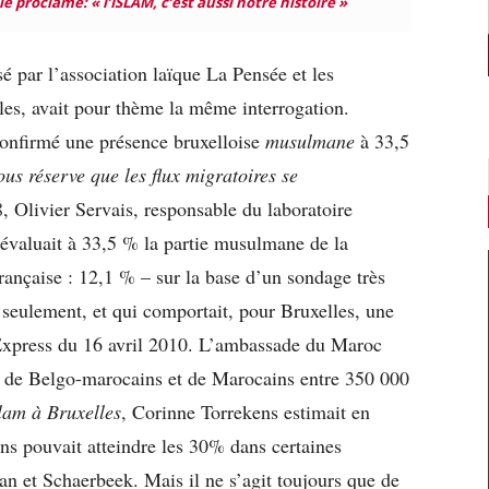
e proclame: « l’ISLAM, c’est aussi notre histoire »
 par l’association laïque La Pensée et les
les, avait pour thème la même interrogation.
confirmé une présence bruxelloise
musulmane
à 33,5
ous réserve que les flux migratoires se
, Olivier Servais, responsable du laboratoire
évaluait à 33,5 % la partie musulmane de la
ançaise : 12,1 % – sur la base d’un sondage très
eulement, et qui comportait, pour Bruxelles, une
’Express du 16 avril 2010. L’ambassade du Maroc
 de Belgo-marocains et de Marocains entre 350 000
lam à Bruxelles
, Corinne Torrekens estimait en
s pouvait atteindre les 30% dans certaines
et Schaerbeek. Mais il ne s’agit toujours que de