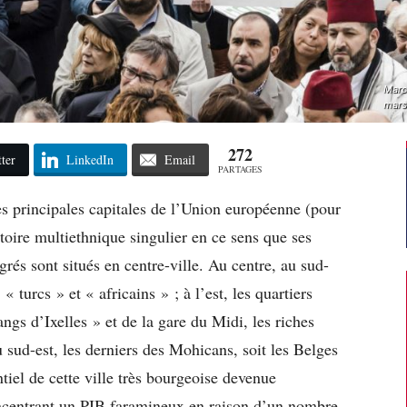
March
mars
272
ter
LinkedIn
Email
PARTAGES
s principales capitales de l’Union européenne (pour
atoire multiethnique singulier en ce sens que ses
grés sont situés en centre-ville. Au centre, au sud-
« turcs » et « africains » ; à l’est, les quartiers
ngs d’Ixelles » et de la gare du Midi, les riches
u sud-est, les derniers des Mohicans, soit les Belges
ntiel de cette ville très bourgeoise devenue
oncentrant un PIB faramineux en raison d’un nombre