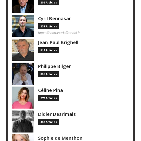
202 Articles
Cyril Bennasar
231 Articles
https://bennasarlaffranchi.fr
Jean-Paul Brighelli
817 Articles
Philippe Bilger
804 Articles
Céline Pina
273 Articles
Didier Desrimais
403 Articles
Sophie de Menthon