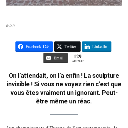
© D.R.
129
Facebook
Twitter
LinkedIn
129
Email
PARTAGES
On l’attendait, on l’a enfin ! La sculpture
invisible ! Si vous ne voyez rien c’est que
vous êtes vraiment un ignorant. Peut-
être même un réac.
Aux championnats d’Europe de l’art contemporain, le