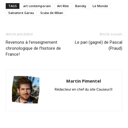
TAGS
art contemporain
Art-Rite
Bansky
Le Monde
Salvatore Garau
Scala de Milan
Article précédent
Article suivant
Revenons à l’enseignement
Le pari (gagné) de Pascal
chronologique de l’histoire de
(Praud)
France!
Martin Pimentel
Rédacteur en chef du site Causeur.fr