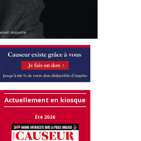
Hannah Assouline
Actuellement en kiosque
Été 2026