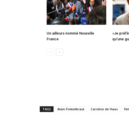
Un ailleurs nommé Nouvelle
«Je préfè
France
qu’une gu
TAGS
Alain Finkielkraut
Caroline de Haas
fé