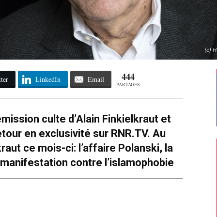
(c) 
444
ter
LinkedIn
Email
PARTAGES
l’émission culte d’Alain Finkielkraut et
etour en exclusivité sur RNR.TV. Au
aut ce mois-ci: l’affaire Polanski, la
a manifestation contre l’islamophobie