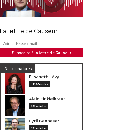
La lettre de Causeur
Nos signatures
Elisabeth Lévy
1190 Articles
Alain Finkielkraut
202 Articles
Cyril Bennasar
231 Articles