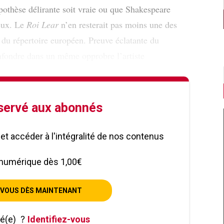
pothèse délirante soit vraie ou que Shakespeare
eux. Le
Roi Lear
n’en resterait pas moins une des
du répertoire européen. Preuve éclatante du
onfondre dans un même opprobre l’artiste
éservé aux abonnés
le et accéder à l'intégralité de nos contenus
numérique dès 1,00€
VOUS DÈS MAINTENANT
né(e)
?
Identifiez-vous