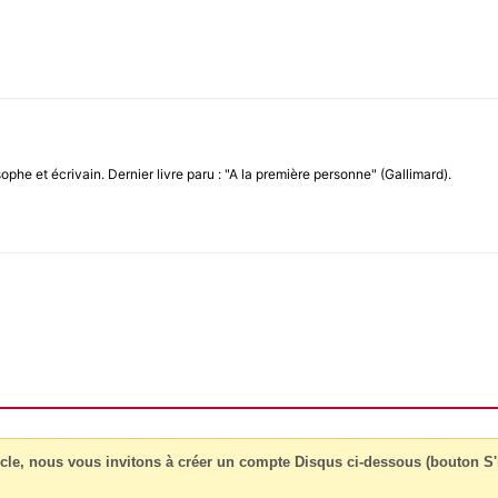
sophe et écrivain. Dernier livre paru : "A la première personne" (Gallimard).
cle, nous vous invitons à créer un compte Disqus ci-dessous (bouton S'i