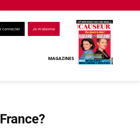
e connecter
Je m'abonne
MAGAZINES
n France?