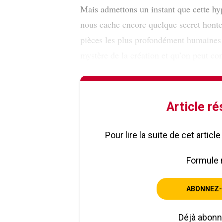
Mais admettons un instant que cette hy
nous cache encore quelque secret hont
pièces les plus profondément humaines 
mystère de la création et qu’on peut c
Article r
Pour lire la suite de cet artic
Formule 
ABONNEZ-
Déjà abon