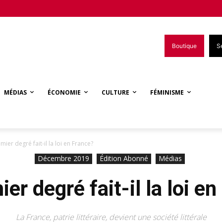
Boutique
S
MÉDIAS
ÉCONOMIE
CULTURE
FÉMINISME
mier degré fait-il la loi en France?
Décembre 2019
Édition Abonné
Médias
er degré fait-il la loi e
La France, patrie littéraire, devient une société littérale