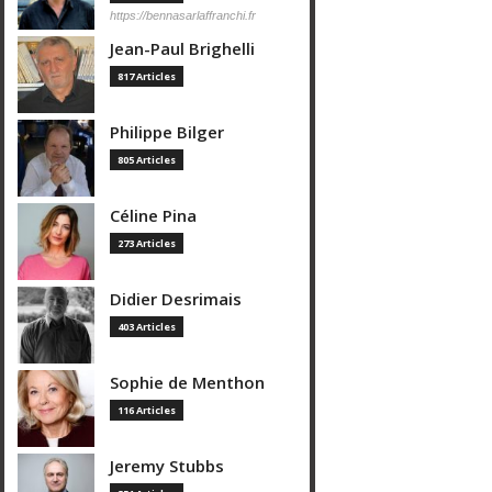
https://bennasarlaffranchi.fr
Jean-Paul Brighelli
817 Articles
Philippe Bilger
805 Articles
Céline Pina
273 Articles
Didier Desrimais
403 Articles
Sophie de Menthon
116 Articles
Jeremy Stubbs