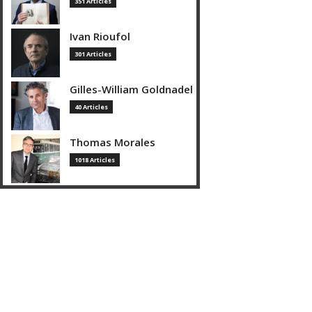
351 Articles
Ivan Rioufol
301 Articles
Gilles-William Goldnadel
40 Articles
Thomas Morales
1018 Articles