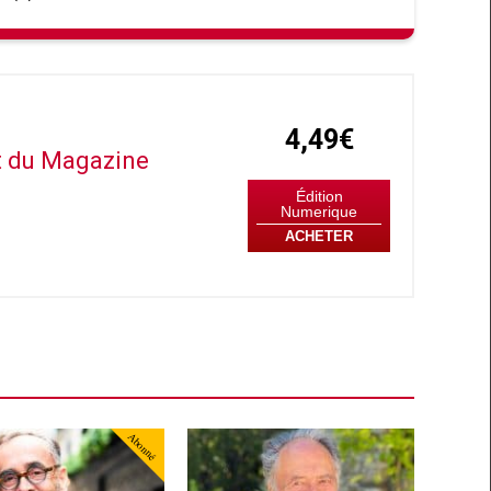
4,49€
it du Magazine
Édition
Numerique
ACHETER
Abonné