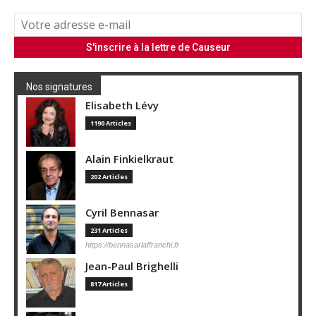
Nos signatures
Elisabeth Lévy
1190 Articles
Alain Finkielkraut
202 Articles
Cyril Bennasar
231 Articles
https://bennasarlaffranchi.fr
Jean-Paul Brighelli
817 Articles