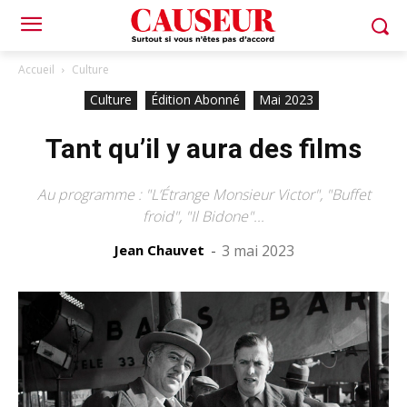
Accueil
Culture
Culture
Édition Abonné
Mai 2023
Tant qu’il y aura des films
Au programme : "L’Étrange Monsieur Victor", "Buffet
froid", "Il Bidone"...
Jean Chauvet
-
3 mai 2023