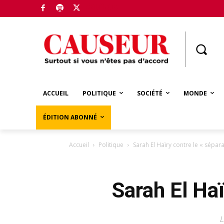
Boutique
ACCUEIL
POLITIQUE
SOCIÉTÉ
MONDE
ÉDITION ABONNÉ
Accueil
Politique
Sarah El Haïry contre le « sépar
Sarah El Haï
L