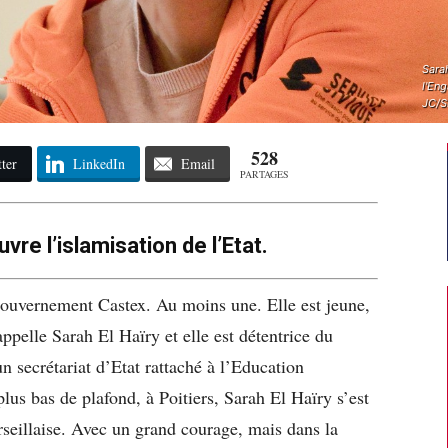
Sarah
l'En
JC/S
528
ter
LinkedIn
Email
PARTAGES
vre l’islamisation de l’Etat.
 gouvernement Castex. Au moins une. Elle est jeune,
’appelle Sarah El Haïry et elle est détentrice du
n secrétariat d’Etat rattaché à l’Education
lus bas de plafond, à Poitiers, Sarah El Haïry s’est
rseillaise. Avec un grand courage, mais dans la