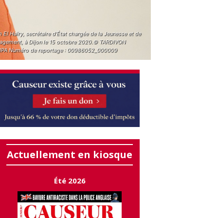
 El Haïry, secrétaire d'État chargée de la Jeunesse et de
gagement, à Dijon le 15 octobre 2020.© TARDIVON
IPA Numéro de reportage : 00986052_000009
Actuellement en kiosque
Été 2026