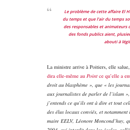
Le problème de cette affaire El Ha
du temps et que l’air du temps so
des responsables et animateurs 
des fonds publics aient, plusie
abouti à légi
La ministre arrive à Poitiers, elle salue
dira
elle-même au
Point
ce qu’elle a e
droit au blasphème », que « les journali
aux journalistes de parler de l’islam »,
j’entends ce qu’ils ont à dire et tout c
des élus locaux conviés, et notamment l
maire
EELV
, Léonore Moncond’huy, qui
2004, qui interdit dans les écoles, coll