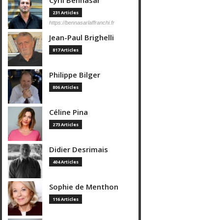
Cyril Bennasar
231 Articles
https://bennasarlaffranchi.fr
Jean-Paul Brighelli
817 Articles
Philippe Bilger
806 Articles
Céline Pina
273 Articles
Didier Desrimais
404 Articles
Sophie de Menthon
116 Articles