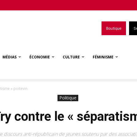
Boutique
S
MÉDIAS
ÉCONOMIE
CULTURE
FÉMINISME
atisme » poitevin
Politique
ry contre le « séparatis
e discours anti-républicain de jeunes soutenu par des associati