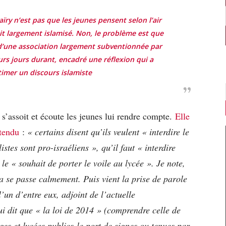
ïry n’est pas que les jeunes pensent selon l’air
it largement islamisé. Non, le problème est que
d’une association largement subventionnée par
urs jours durant, encadré une réflexion qui a
timer un discours islamiste
, s’assoit et écoute les jeunes lui rendre compte.
Elle
ntendu
:
« certains disent qu’ils veulent « interdire le
stes sont pro-israéliens », qu’il faut « interdire
 le « souhait de porter le voile au lycée ». Je note,
ela se passe calmement. Puis vient la prise de parole
’un d’entre eux, adjoint de l’actuelle
 dit que « la loi de 2014 » (comprendre celle de
èges et lycées publics le port de signes ou tenues par