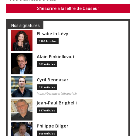
Nos signatures
Elisabeth Lévy
1190 Articles
Alain Finkielkraut
202 Articles
Cyril Bennasar
231 Articles
https://bennasarlaffranchi.fr
Jean-Paul Brighelli
817 Articles
Philippe Bilger
805 Articles