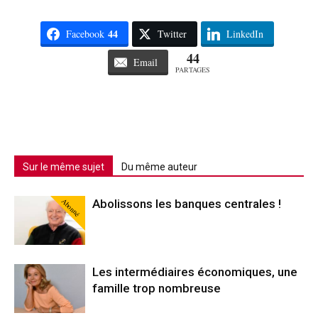
44
Facebook
Twitter
LinkedIn
44
Email
PARTAGES
Sur le même sujet
Du même auteur
Abonné
Abolissons les banques centrales !
Les intermédiaires économiques, une
famille trop nombreuse