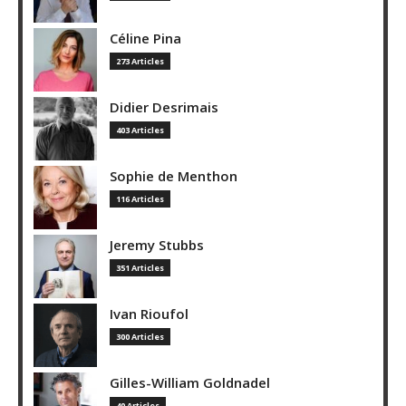
Céline Pina
273 Articles
Didier Desrimais
403 Articles
Sophie de Menthon
116 Articles
Jeremy Stubbs
351 Articles
Ivan Rioufol
300 Articles
Gilles-William Goldnadel
40 Articles