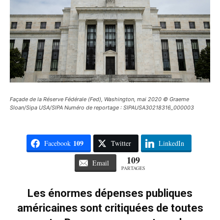
Façade de la Réserve Fédérale (Fed), Washington, mai 2020 © Graeme
Sloan/Sipa USA/SIPA Numéro de reportage : SIPAUSA30218316_000003
109
Facebook
Twitter
LinkedIn
109
Email
PARTAGES
Les énormes dépenses publiques
américaines sont critiquées de toutes