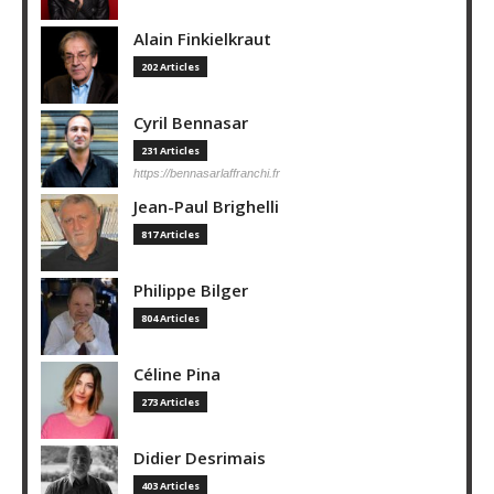
Alain Finkielkraut
202 Articles
Cyril Bennasar
231 Articles
https://bennasarlaffranchi.fr
Jean-Paul Brighelli
817 Articles
Philippe Bilger
804 Articles
Céline Pina
273 Articles
Didier Desrimais
403 Articles