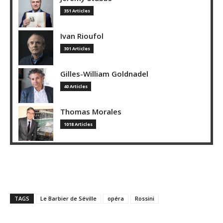
351 Articles
Ivan Rioufol
301 Articles
Gilles-William Goldnadel
40 Articles
Thomas Morales
1018 Articles
TAGS
Le Barbier de Séville
opéra
Rossini