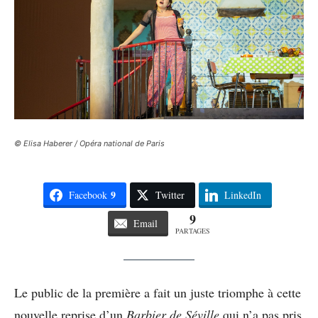
© Elisa Haberer / Opéra national de Paris
9
Facebook
Twitter
LinkedIn
9
Email
PARTAGES
Le public de la première a fait un juste triomphe à cette
nouvelle reprise d’un
Barbier de Séville
qui n’a pas pris