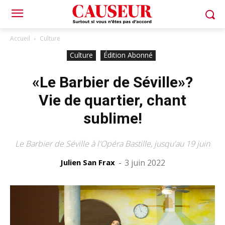
Accueil
Culture
Culture
Édition Abonné
«Le Barbier de Séville»?
Vie de quartier, chant
sublime!
Le Barbier de Séville à l'Opéra Bastille, jusqu'au 19 juin
Julien San Frax
-
3 juin 2022