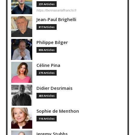
231 Articles
https://bennasarlaffranchi.fr
Jean-Paul Brighelli
817 Articles
Philippe Bilger
806 Articles
Céline Pina
273 Articles
Didier Desrimais
403 Articles
Sophie de Menthon
116 Articles
Jeremy Stubbs