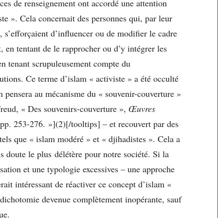
ces de renseignement ont accordé une attention
iste ». Cela concernait des personnes qui, par leur
, s’efforçaient d’influencer ou de modifier le cadre
at, en tentant de le rapprocher ou d’y intégrer les
, en tenant scrupuleusement compte du
ions. Ce terme d’islam « activiste » a été occulté
on pensera au mécanisme du « souvenir-couverture »
reud, « Des souvenirs-couverture »,
Œuvres
pp. 253-276. »](2)[/tooltips] – et recouvert par des
tels que « islam modéré » et « djihadistes ». Cela a
 doute le plus délétère pour notre société. Si la
isation et une typologie excessives – une approche
rait intéressant de réactiver ce concept d’islam «
ne dichotomie devenue complètement inopérante, sauf
ue.