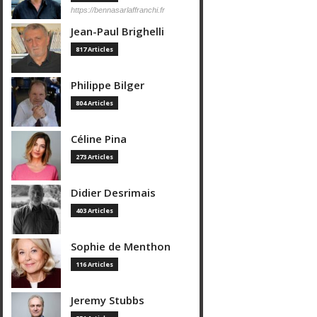
https://bennasarlaffranchi.fr
Jean-Paul Brighelli
817 Articles
Philippe Bilger
804 Articles
Céline Pina
273 Articles
Didier Desrimais
403 Articles
Sophie de Menthon
116 Articles
Jeremy Stubbs