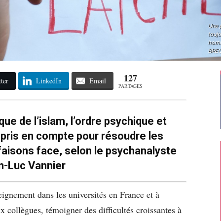
Une p
toujo
homm
BREG
127
ter
LinkedIn
Email
PARTAGES
que de l’islam, l’ordre psychique et
e pris en compte pour résoudre les
aisons face, selon le psychanalyste
n-Luc Vannier
eignement dans les universités en France et à
collègues, témoigner des difficultés croissantes à