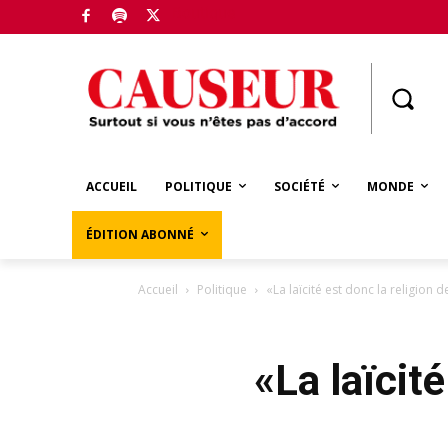
Boutique
ACCUEIL
POLITIQUE
SOCIÉTÉ
MONDE
ÉDITION ABONNÉ
Accueil
Politique
«La laïcité est donc la religion 
«La laïcit