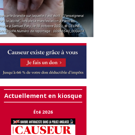
ancarte brandie sur laquelle il est écrit : "J'enseignerai
urs la laïcité", lors de la manifestation à Paris en
age à Samuel Paty, le 18 octobre 2020. © CELINE
AND/SIPA Numéro de reportage : 00986540_000004
Actuellement en kiosque
Été 2026