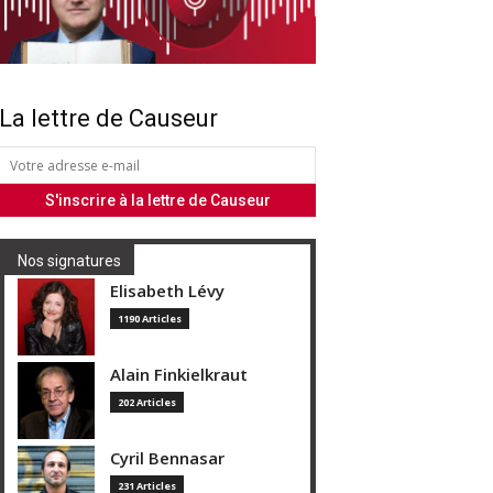
La lettre de Causeur
Nos signatures
Elisabeth Lévy
1190 Articles
Alain Finkielkraut
202 Articles
Cyril Bennasar
231 Articles