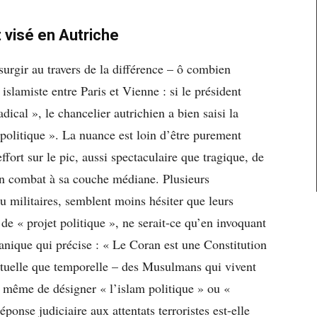
t visé en Autriche
rgir au travers de la différence – ô combien
slamiste entre Paris et Vienne : si le président
adical », le chancelier autrichien a bien saisi la
m politique ». La nuance est loin d’être purement
ffort sur le pic, aussi spectaculaire que tragique, de
son combat à sa couche médiane. Plusieurs
 ou militaires, semblent moins hésiter que leurs
 de « projet politique », ne serait-ce qu’en invoquant
oranique qui précise : « Le Coran est une Constitution
rituelle que temporelle – des Musulmans qui vivent
n même de désigner « l’islam politique » ou «
́ponse judiciaire aux attentats terroristes est-elle