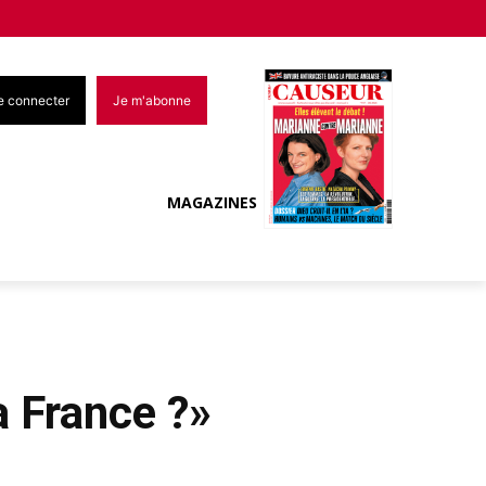
e connecter
Je m'abonne
MAGAZINES
la France ?»