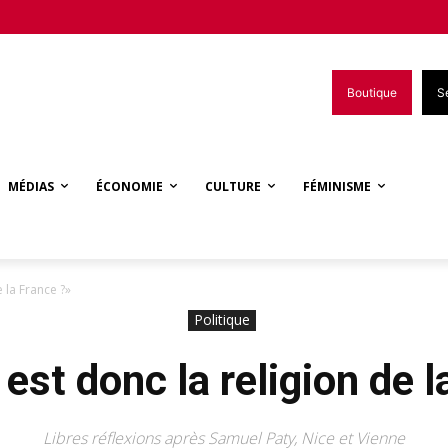
Boutique
S
MÉDIAS
ÉCONOMIE
CULTURE
FÉMINISME
de la France ?»
Politique
é est donc la religion de 
Libres réflexions après Samuel Paty, Nice et Vienne