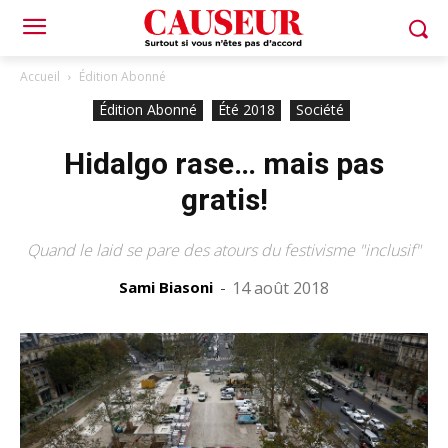
Accueil
Édition Abonné
Édition Abonné
Été 2018
Société
Hidalgo rase… mais pas
gratis!
Quand le laid se pare des atours du festivisme "inclusif"
Sami Biasoni
-
14 août 2018