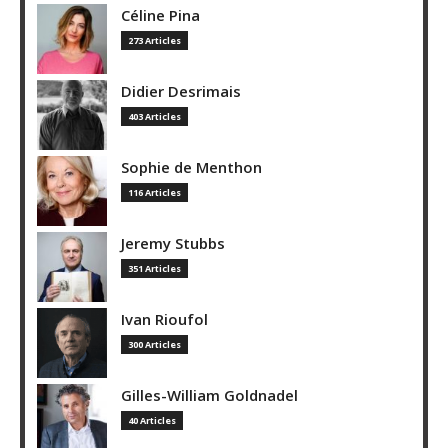
Céline Pina
273 Articles
Didier Desrimais
403 Articles
Sophie de Menthon
116 Articles
Jeremy Stubbs
351 Articles
Ivan Rioufol
300 Articles
Gilles-William Goldnadel
40 Articles