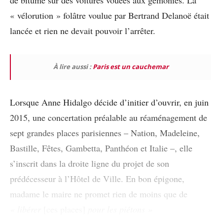
de bitume sur des voitures vouées aux gémonies. La
« vélorution » folâtre voulue par Bertrand Delanoë était
lancée et rien ne devait pouvoir l’arrêter.
À lire aussi :
Paris est un cauchemar
Lorsque Anne Hidalgo décide
d’initier
d’ouvrir, en juin
2015, une concertation préalable au réaménagement de
sept grandes places parisiennes – Nation, Madeleine,
Bastille, Fêtes, Gambetta, Panthéon et Italie –, elle
s’inscrit dans la droite ligne du projet de son
prédécesseur à l’Hôtel de Ville. En bon épigone,
madame le maire ne promet rien de moins que de
« libérer
[ces places]
pour les piétons »