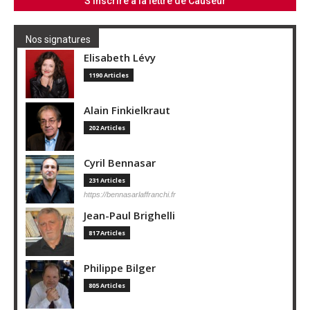
Nos signatures
Elisabeth Lévy
1190 Articles
Alain Finkielkraut
202 Articles
Cyril Bennasar
231 Articles
https://bennasarlaffranchi.fr
Jean-Paul Brighelli
817 Articles
Philippe Bilger
805 Articles