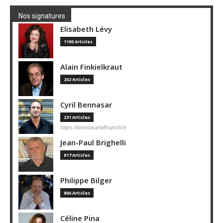
Nos signatures
Elisabeth Lévy
1190 Articles
Alain Finkielkraut
202 Articles
Cyril Bennasar
231 Articles
https://bennasarlaffranchi.fr
Jean-Paul Brighelli
817 Articles
Philippe Bilger
806 Articles
Céline Pina