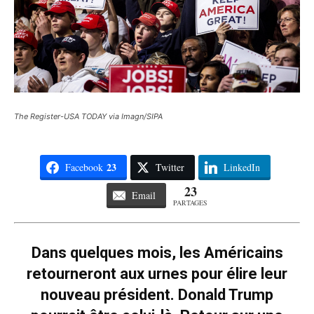
The Register-USA TODAY via Imagn/SIPA
23
Facebook
Twitter
LinkedIn
23
Email
PARTAGES
Dans quelques mois, les Américains
retourneront aux urnes pour élire leur
nouveau président. Donald Trump