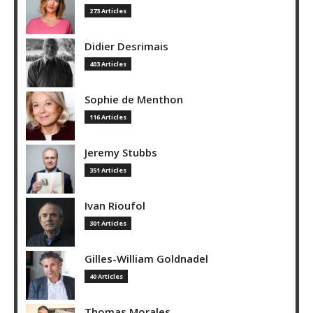
273 Articles
Didier Desrimais
403 Articles
Sophie de Menthon
116 Articles
Jeremy Stubbs
351 Articles
Ivan Rioufol
301 Articles
Gilles-William Goldnadel
40 Articles
Thomas Morales