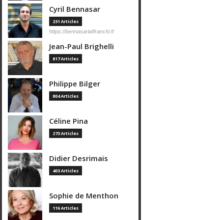
Cyril Bennasar
231 Articles
https://bennasarlaffranchi.fr
Jean-Paul Brighelli
817 Articles
Philippe Bilger
804 Articles
Céline Pina
273 Articles
Didier Desrimais
403 Articles
Sophie de Menthon
116 Articles