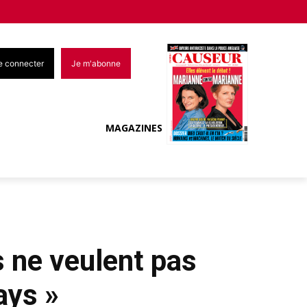
e connecter
Je m'abonne
MAGAZINES
s ne veulent pas
ays »