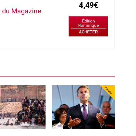
4,49€
it du Magazine
Édition
Numerique
ACHETER
Abonné