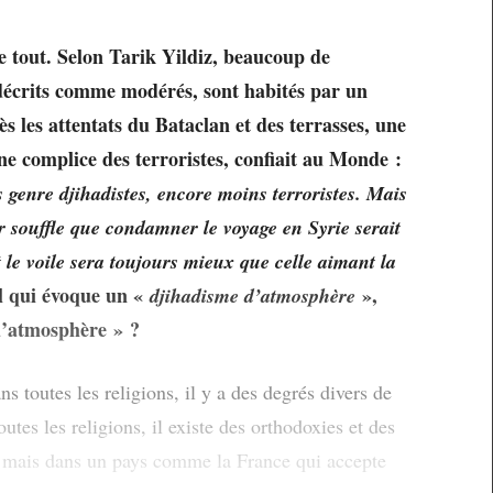
 le tout. Selon Tarik Yildiz, beaucoup de
décrits comme modérés, sont habités par un
s les attentats du Bataclan et des terrasses, une
e complice des terroristes, confiait au Monde :
s genre djihadistes, encore moins terroristes. Mais
ur souffle que condamner le voyage en Syrie serait
t le voile sera toujours mieux que celle aimant la
l qui évoque un «
»,
djihadisme d’atmosphère
d’atmosphère » ?
ans toutes les religions, il y a des degrés divers de
utes les religions, il existe des orthodoxies et des
e, mais dans un pays comme la France qui accepte