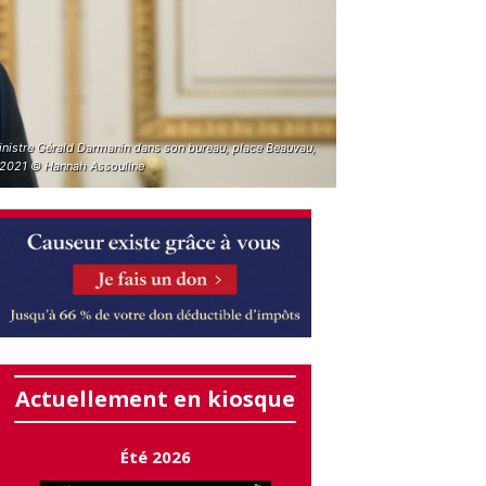
inistre Gérald Darmanin dans son bureau, place Beauvau,
l 2021 © Hannah Assouline
Actuellement en kiosque
Été 2026