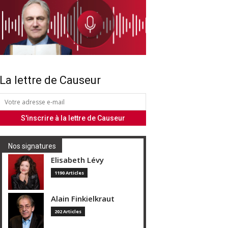
La lettre de Causeur
Nos signatures
Elisabeth Lévy
1190 Articles
Alain Finkielkraut
202 Articles