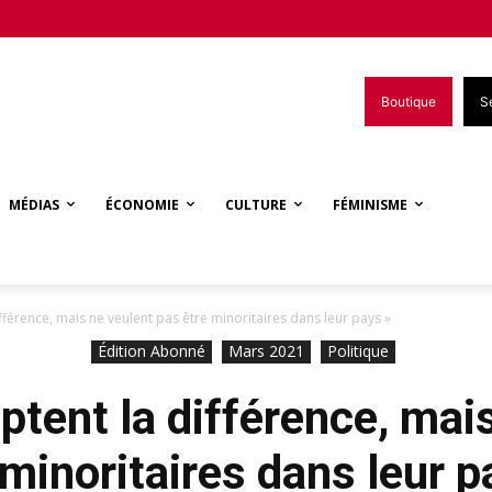
Boutique
S
MÉDIAS
ÉCONOMIE
CULTURE
FÉMINISME
fférence, mais ne veulent pas être minoritaires dans leur pays »
Édition Abonné
Mars 2021
Politique
ptent la différence, mai
 minoritaires dans leur p