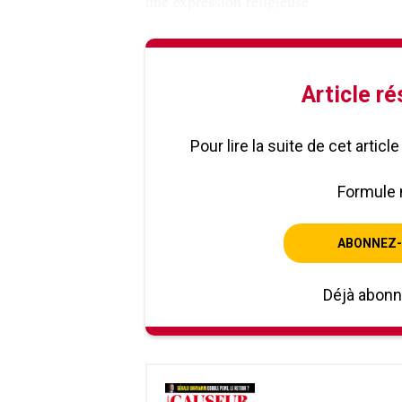
une expression religieuse
Article r
Pour lire la suite de cet artic
Formule 
ABONNEZ-
Déjà abon