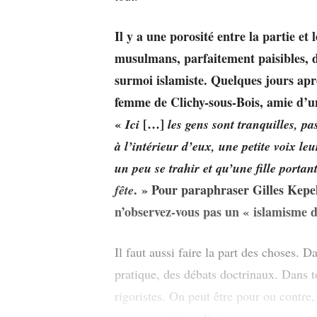
Il y a une porosité entre la partie et
musulmans, parfaitement paisibles, 
surmoi islamiste. Quelques jours aprè
femme de Clichy-sous-Bois, amie d’un
«
[…]
Ici
les gens sont tranquilles, pa
à l’intérieur d’eux, une petite voix le
un peu se trahir et qu’une fille portan
. » Pour paraphraser Gilles Kepe
fête
n’observez-vous pas un « islamisme 
Il faut aussi faire la part des choses. D
pratique, des débats doctrinaux. Dans to
rigoristes. On peut être pour ou contr