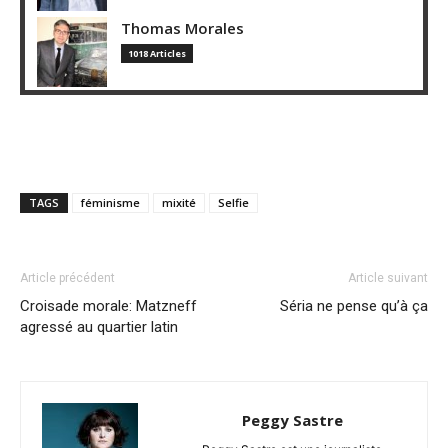
Thomas Morales
1018 Articles
TAGS
féminisme
mixité
Selfie
Article précédent
Article suivant
Croisade morale: Matzneff
Séria ne pense qu’à ça
agressé au quartier latin
Peggy Sastre