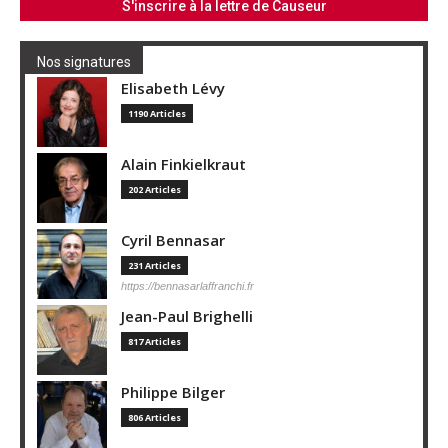
Nos signatures
Elisabeth Lévy
1190 Articles
Alain Finkielkraut
202 Articles
Cyril Bennasar
231 Articles
https://bennasarlaffranchi.fr
Jean-Paul Brighelli
817 Articles
Philippe Bilger
806 Articles