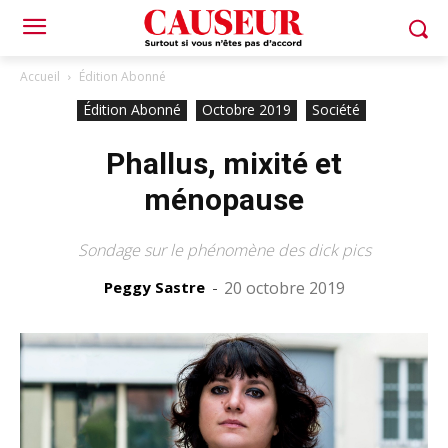
Accueil
Édition Abonné
Édition Abonné
Octobre 2019
Société
Phallus, mixité et
ménopause
Sondage sur le phénomène des dick pics
Peggy Sastre
-
20 octobre 2019