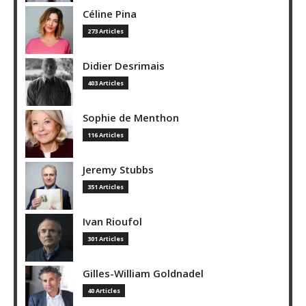
Céline Pina
273 Articles
Didier Desrimais
403 Articles
Sophie de Menthon
116 Articles
Jeremy Stubbs
351 Articles
Ivan Rioufol
301 Articles
Gilles-William Goldnadel
40 Articles