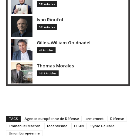
351 Articles
Ivan Rioufol
301 Articles
Gilles-William Goldnadel
40 Articles
Thomas Morales
1018 Articles
TAGS
Agence européenne de Défense
armement
Défense
Emmanuel Macron
fédéralisme
OTAN
Sylvie Goulard
Union Européenne