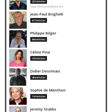
231 Articles
https://bennasarlaffranchi.fr
Jean-Paul Brighelli
817 Articles
Philippe Bilger
806 Articles
Céline Pina
273 Articles
Didier Desrimais
404 Articles
Sophie de Menthon
116 Articles
Jeremy Stubbs