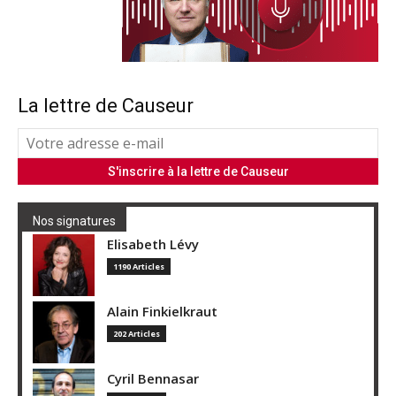
La lettre de Causeur
Nos signatures
Elisabeth Lévy
1190 Articles
Alain Finkielkraut
202 Articles
Cyril Bennasar