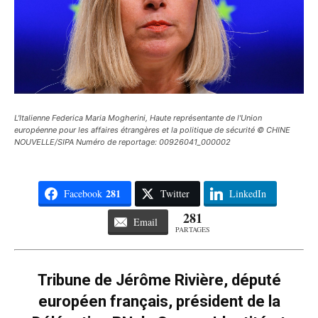
L'Italienne Federica Maria Mogherini, Haute représentante de l'Union
européenne pour les affaires étrangères et la politique de sécurité © CHINE
NOUVELLE/SIPA Numéro de reportage: 00926041_000002
281
Facebook
Twitter
LinkedIn
281
Email
PARTAGES
Tribune de Jérôme Rivière, député
européen français, président de la