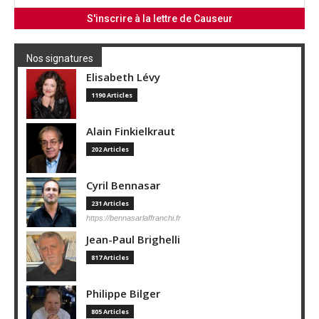
Nos signatures
Elisabeth Lévy
1190 Articles
Alain Finkielkraut
202 Articles
Cyril Bennasar
231 Articles
https://bennasarlaffranchi.fr
Jean-Paul Brighelli
817 Articles
Philippe Bilger
805 Articles