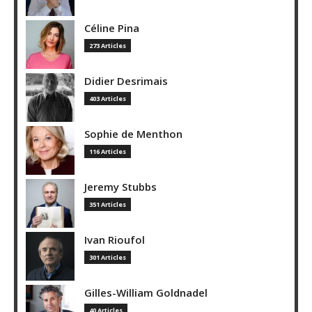
Céline Pina
273 Articles
Didier Desrimais
403 Articles
Sophie de Menthon
116 Articles
Jeremy Stubbs
351 Articles
Ivan Rioufol
301 Articles
Gilles-William Goldnadel
40 Articles