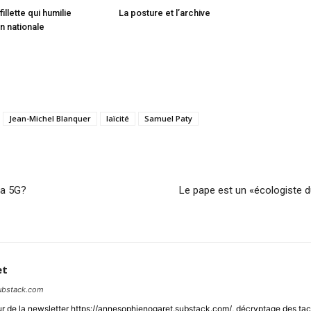
fillette qui humilie
La posture et l’archive
on nationale
Jean-Michel Blanquer
laïcité
Samuel Paty
 la 5G?
Le pape est un «écologiste d
et
substack.com
eur de la newsletter https://annesophienogaret.substack.com/, décryptage des tacti