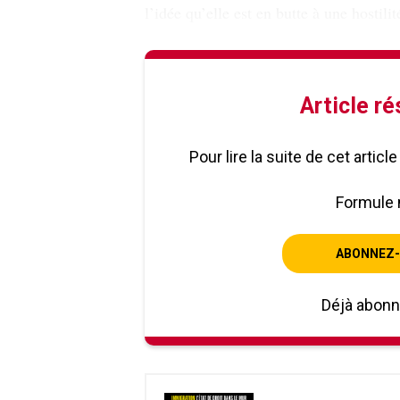
l’idée qu’elle est en butte à une hostilit
Article r
Pour lire la suite de cet artic
Formule 
ABONNEZ-
Déjà abon