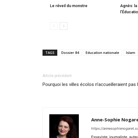
Le réveil du monstre
Agnès: la 
l’Éducati
TAGS
Dossier 84
Education nationale
Islam
Article précédent
Pourquoi les villes écolos n’accueilleraient pas
Anne-Sophie Nogar
https://annesophienogaret.
Essayiste, journaliste, aut