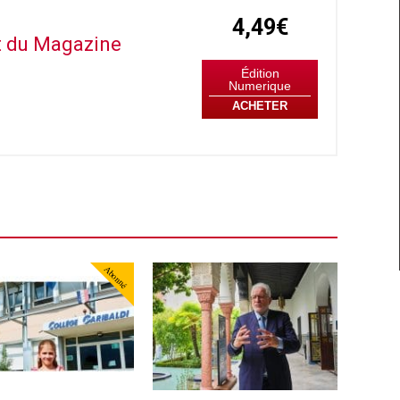
4,49€
it du Magazine
Édition
Numerique
ACHETER
Abonné