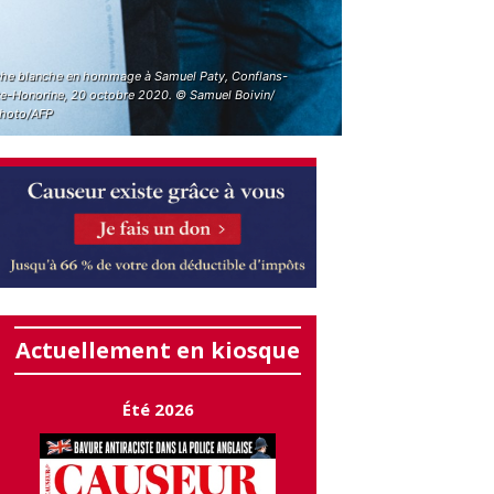
he blanche en hommage à Samuel Paty, Conflans-
te-Honorine, 20 octobre 2020. © Samuel Boivin/
hoto/AFP
Actuellement en kiosque
Été 2026