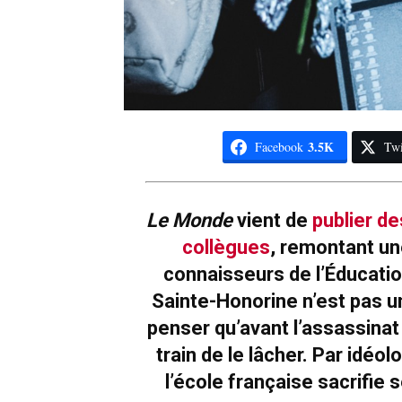
3.5K
Facebook
Twi
Le Monde
vient de
publier d
collègues
, remontant un
connaisseurs de l’Éducatio
Sainte-Honorine n’est pas un
penser qu’avant l’assassinat
train de le lâcher. Par idéol
l’école française sacrifie 