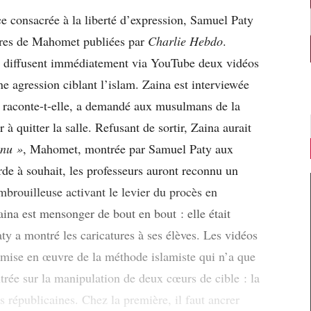
e consacrée à la liberté d’expression, Samuel Paty
res de Mahomet publiées par
Charlie Hebdo
.
 diffusent immédiatement via YouTube deux vidéos
agression ciblant l’islam. Zaina est interviewée
e, raconte-t-elle, a demandé aux musulmans de la
r à quitter la salle. Refusant de sortir, Zaina aurait
 nu »
, Mahomet, montrée par Samuel Paty aux
rde à souhait, les professeurs auront reconnu un
 embrouilleuse activant le levier du procès en
na est mensonger de bout en bout : elle était
ty a montré les caricatures à ses élèves. Les vidéos
e mise en œuvre de la méthode islamiste qui n’a que
entrée sur la manipulation de deux cœurs de cible : la
s républicaines. Chez la première, il faut ancrer