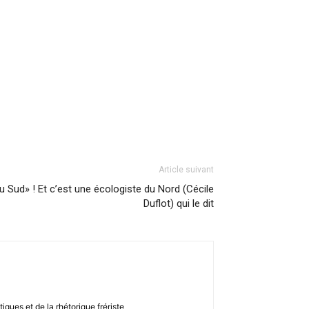
Article suivant
u Sud» ! Et c’est une écologiste du Nord (Cécile
Duflot) qui le dit
ques et de la rhétorique frériste