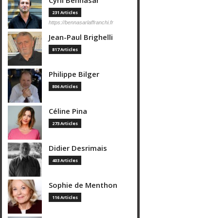
Cyril Bennasar
231 Articles
https://bennasarlaffranchi.fr
Jean-Paul Brighelli
817 Articles
Philippe Bilger
806 Articles
Céline Pina
273 Articles
Didier Desrimais
403 Articles
Sophie de Menthon
116 Articles