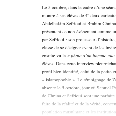
Le 5 octobre, dans le cadre d’une séanc
e
montre à ses élèves de 4
deux caricatu
Abdelhakim Sefrioui et Brahim Chnina
présentant ce non-événement comme une 
par Sefrioui : son professeur d’histoir
classe de se désigner avant de les invite
ensuite vu la
« photo d’un homme tout
élèves. Dans cette interview pleurnicha
profil bien identifié, celui de la petite
« islamophobie ». Le témoignage de Zai
absente le 5 octobre, jour où Samuel Pa
de Chnina et Sefrioui sont une parfait
faire de la réalité et de la vérité, conc
population musulmane et les institution