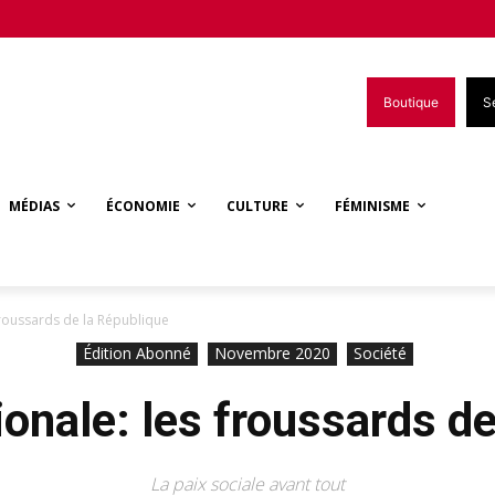
Boutique
S
MÉDIAS
ÉCONOMIE
CULTURE
FÉMINISME
froussards de la République
Édition Abonné
Novembre 2020
Société
onale: les froussards d
La paix sociale avant tout