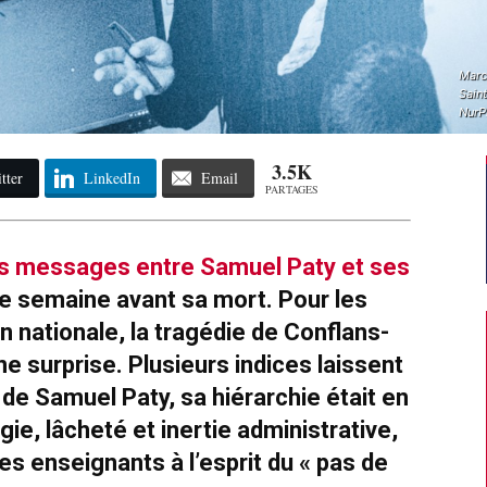
Marc
Sain
NurP
3.5K
tter
LinkedIn
Email
PARTAGES
es messages entre Samuel Paty et ses
e semaine avant sa mort. Pour les
n nationale, la tragédie de Conflans-
e surprise. Plusieurs indices laissent
 de Samuel Paty, sa hiérarchie était en
ogie, lâcheté et inertie administrative,
ses enseignants à l’esprit du « pas de