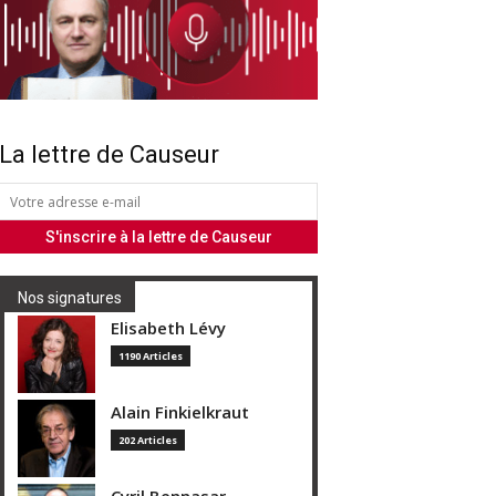
La lettre de Causeur
Nos signatures
Elisabeth Lévy
1190 Articles
Alain Finkielkraut
202 Articles