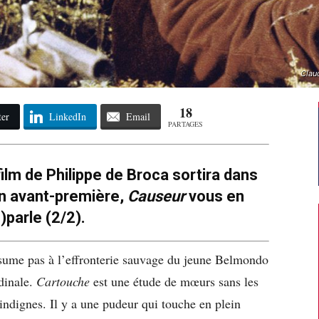
Clau
18
ter
LinkedIn
Email
PARTAGES
 film de Philippe de Broca sortira dans
En avant-première,
Causeur
vous en
)parle (2/2).
ésume pas à l’effronterie sauvage du jeune Belmondo
dinale.
Cartouche
est une étude de mœurs sans les
 indignes. Il y a une pudeur qui touche en plein