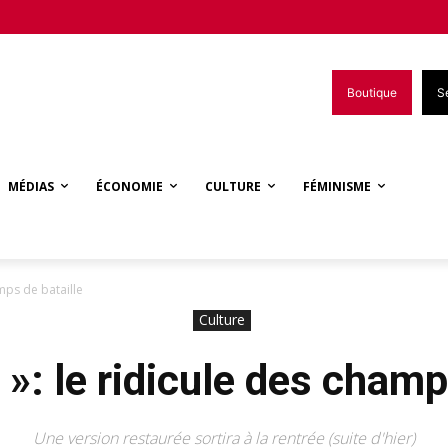
Boutique
S
MÉDIAS
ÉCONOMIE
CULTURE
FÉMINISME
mps de bataille
Culture
»: le ridicule des champ
Une version restaurée sortira à la rentrée (suite d'hier)