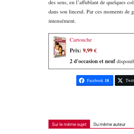
des sens, en l’affublant de quelques col
dans son linceul. Par ces moments de 
intensément.
Cartouche
Prix:
9,99 €
2 d'occasion et neuf
disponib
18
Facebook
Twit
Sur le même sujet
Du même auteur