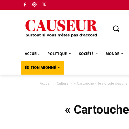
Boutique
ACCUEIL
POLITIQUE
SOCIÉTÉ
MONDE
ÉDITION ABONNÉ
Accueil
Culture
« Cartouche »: le ridicule des cha
« Cartouche 