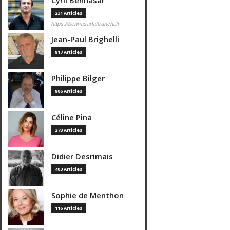
Cyril Bennasar
231 Articles
https://bennasarlaffranchi.fr
Jean-Paul Brighelli
817 Articles
Philippe Bilger
806 Articles
Céline Pina
273 Articles
Didier Desrimais
403 Articles
Sophie de Menthon
116 Articles