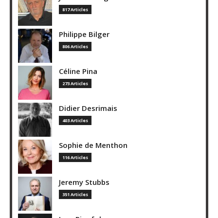
817 Articles
Philippe Bilger
806 Articles
Céline Pina
273 Articles
Didier Desrimais
403 Articles
Sophie de Menthon
116 Articles
Jeremy Stubbs
351 Articles