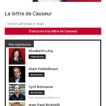
La lettre de Causeur
Nos signatures
Elisabeth Lévy
1190 Articles
Alain Finkielkraut
202 Articles
Cyril Bennasar
231 Articles
https://bennasarlaffranchi.fr
Jean-Paul Brighelli