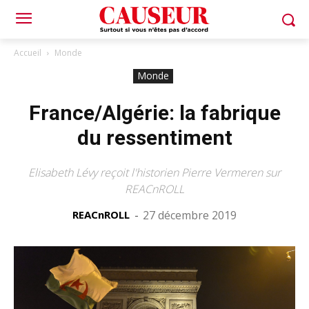
Accueil
Monde
Monde
France/Algérie: la fabrique
du ressentiment
Elisabeth Lévy reçoit l'historien Pierre Vermeren sur
REACnROLL
REACnROLL
-
27 décembre 2019