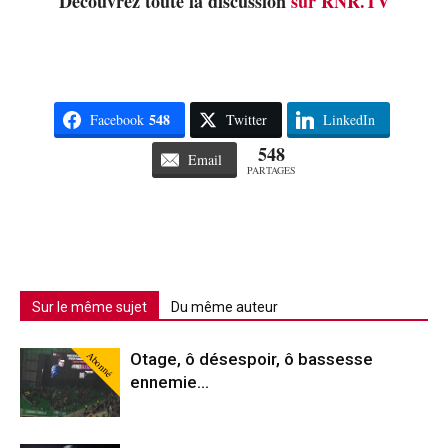
Découvrez toute la discussion
sur RNR.TV
548
Facebook
Twitter
LinkedIn
548
Email
PARTAGES
Sur le même sujet
Du même auteur
Abonné
Otage, ô désespoir, ô bassesse
ennemie…