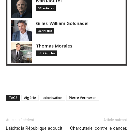
Ivan Rioufol
301 Articles
Gilles-William Goldnadel
40 Articles
Thomas Morales
1018 Articles
TAGS
Algérie
colonisation
Pierre Vermeren
Article précédent
Article suivant
Laïcité: la République adoucit
Charcuterie: contre le cancer,