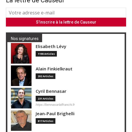
La lettre de Causeur
Nos signatures
Elisabeth Lévy
1190 Articles
Alain Finkielkraut
202 Articles
Cyril Bennasar
231 Articles
https://bennasarlaffranchi.fr
Jean-Paul Brighelli
817 Articles