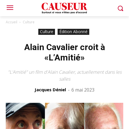
Accueil
Culture
Culture
Édition Abonné
Alain Cavalier croit à
«L’Amitié»
"L'Amitié" un film d'Alain Cavalier, actuellement dans les
salles
Jacques Déniel
-
6 mai 2023