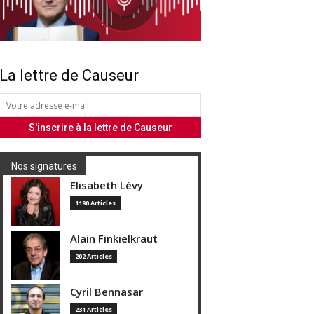
La lettre de Causeur
Nos signatures
Elisabeth Lévy
1190 Articles
Alain Finkielkraut
202 Articles
Cyril Bennasar
231 Articles