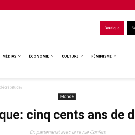
Boutique
S
MÉDIAS
ÉCONOMIE
CULTURE
FÉMINISME
 décrépitude?
Monde
que: cinq cents ans de 
En partenariat avec la revue Conflits