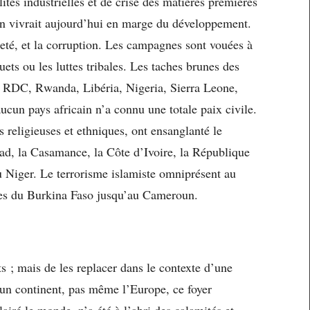
lites industrielles et de crise des matières premières
ain vivrait aujourd’hui en marge du développement.
vreté, et la corruption. Les campagnes sont vouées à
quets ou les luttes tribales. Les taches brunes des
 : RDC, Rwanda, Libéria, Nigeria, Sierra Leone,
un pays africain n’a connu une totale paix civile.
 religieuses et ethniques, ont ensanglanté le
d, la Casamance, la Côte d’Ivoire, la République
du Niger. Le terrorisme islamiste omniprésent au
les du Burkina Faso jusqu’au Cameroun.
ts ; mais de les replacer dans le contexte d’une
cun continent, pas même l’Europe, ce foyer
airé le monde, n’a été à l’abri des calamités et