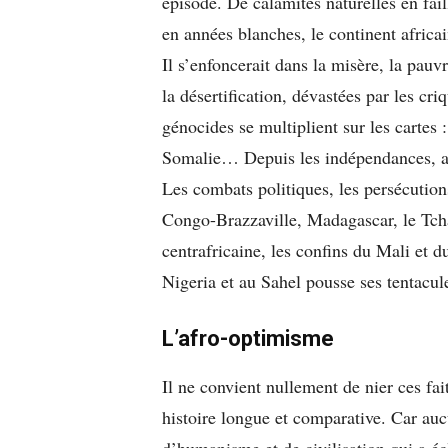
épisode. De calamités naturelles en fail
en années blanches, le continent afric
Il s’enfoncerait dans la misère, la pau
la désertification, dévastées par les cri
génocides se multiplient sur les cartes
Somalie… Depuis les indépendances, auc
Les combats politiques, les persécutions
Congo-Brazzaville, Madagascar, le Tcha
centrafricaine, les confins du Mali et 
Nigeria et au Sahel pousse ses tentacu
L’afro-optimisme
Il ne convient nullement de nier ces fai
histoire longue et comparative. Car au
d’humanisme et de civilisation qui a écl