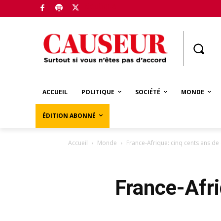
Boutique
ACCUEIL
POLITIQUE
SOCIÉTÉ
MONDE
ÉDITION ABONNÉ
Accueil
Monde
France-Afrique: cinq cents ans de
France-Afri