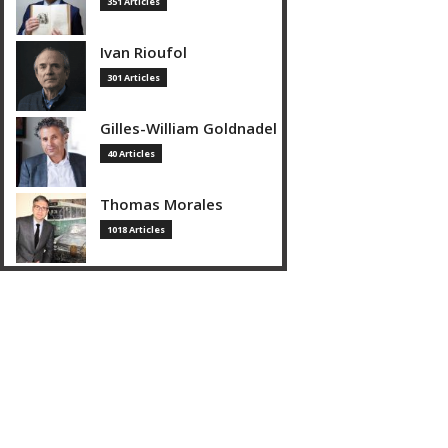
351 Articles
Ivan Rioufol
301 Articles
Gilles-William Goldnadel
40 Articles
Thomas Morales
1018 Articles