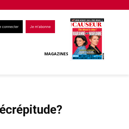
e connecter
Je m'abonne
MAGAZINES
décrépitude?