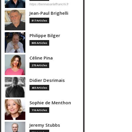
https://bennasarlaffranchi.fr
Jean-Paul Brighelli
817 Articles
Philippe Bilger
805 Articles
Céline Pina
273 Articles
Didier Desrimais
403 Articles
Sophie de Menthon
116 Articles
Jeremy Stubbs