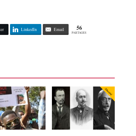
56
ter
LinkedIn
Email
PARTAGES
Abonné