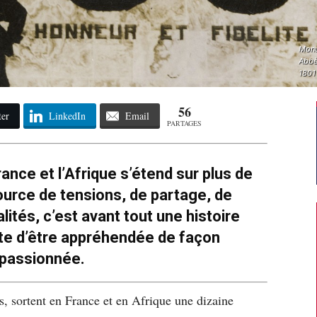
Monu
Abbè
1801
56
ter
LinkedIn
Email
PARTAGES
rance et l’Afrique s’étend sur plus de
source de tensions, de partage, de
ités, c’est avant tout une histoire
te d’être appréhendée de façon
passionnée.
, sortent en France et en Afrique une dizaine