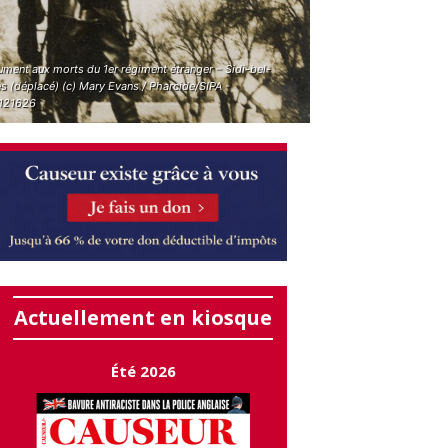
ment aux morts du 1er régiment étranger – Sidi-bel-
s (déplacé) (c) Mary Evans / Pharcide/SIPA -
121626
Actuellement en kiosque
Été 2026