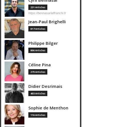
Cyril Bennasar
231 Articles
https://bennasarlaffranchi.fr
Jean-Paul Brighelli
817 Articles
Philippe Bilger
806 Articles
Céline Pina
273 Articles
Didier Desrimais
403 Articles
Sophie de Menthon
116 Articles