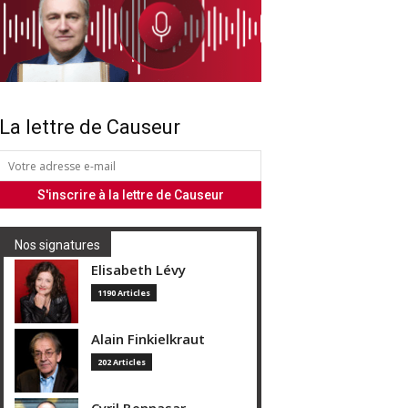
La lettre de Causeur
Nos signatures
Elisabeth Lévy
1190 Articles
Alain Finkielkraut
202 Articles