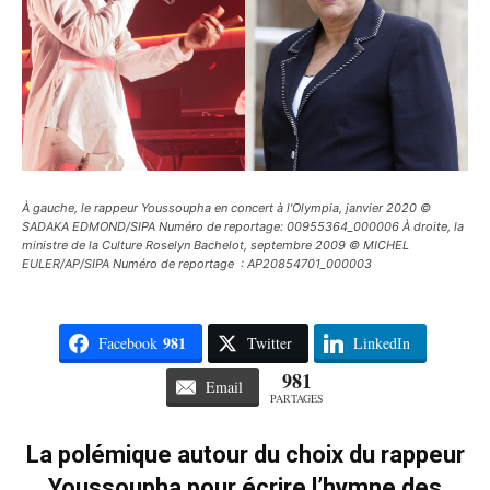
À gauche, le rappeur Youssoupha en concert à l'Olympia, janvier 2020 ©
SADAKA EDMOND/SIPA Numéro de reportage: 00955364_000006 À droite, la
ministre de la Culture Roselyn Bachelot, septembre 2009 © MICHEL
EULER/AP/SIPA Numéro de reportage : AP20854701_000003
981
Facebook
Twitter
LinkedIn
981
Email
PARTAGES
La polémique autour du choix du rappeur
Youssoupha pour écrire l’hymne des