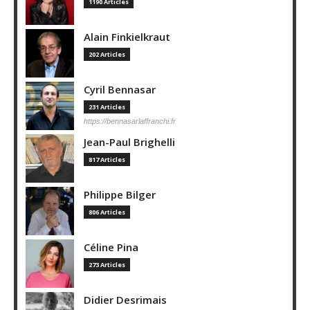
1190 Articles
Alain Finkielkraut
202 Articles
Cyril Bennasar
231 Articles
https://bennasarlaffranchi.fr
Jean-Paul Brighelli
817 Articles
Philippe Bilger
806 Articles
Céline Pina
273 Articles
Didier Desrimais