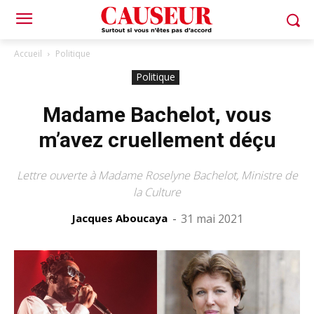
Accueil
Politique
Politique
Madame Bachelot, vous
m’avez cruellement déçu
Lettre ouverte à Madame Roselyne Bachelot, Ministre de
la Culture
Jacques Aboucaya
-
31 mai 2021