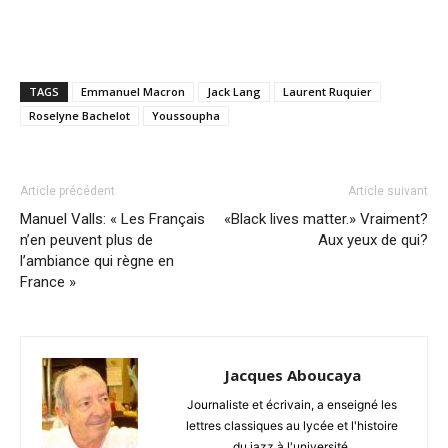
TAGS
Emmanuel Macron
Jack Lang
Laurent Ruquier
Roselyne Bachelot
Youssoupha
Article précédent
Article suivant
Manuel Valls: « Les Français
«Black lives matter.» Vraiment?
n’en peuvent plus de
Aux yeux de qui?
l’ambiance qui règne en
France »
Jacques Aboucaya
Journaliste et écrivain, a enseigné les
lettres classiques au lycée et l'histoire
du jazz à l'université.