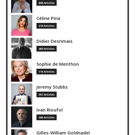
805 Articles
Céline Pina
273 Articles
Didier Desrimais
403 Articles
Sophie de Menthon
116 Articles
Jeremy Stubbs
351 Articles
Ivan Rioufol
300 Articles
Gilles-William Goldnadel