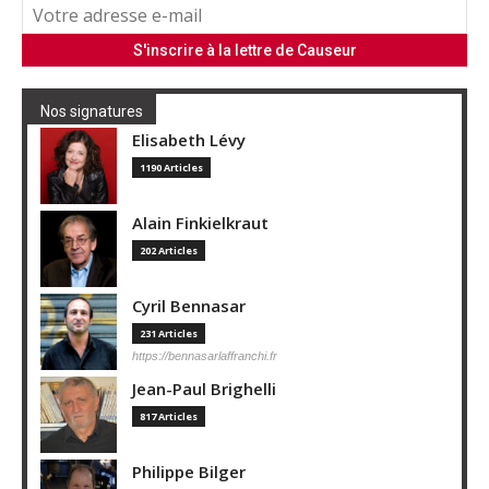
Nos signatures
Elisabeth Lévy
1190 Articles
Alain Finkielkraut
202 Articles
Cyril Bennasar
231 Articles
https://bennasarlaffranchi.fr
Jean-Paul Brighelli
817 Articles
Philippe Bilger