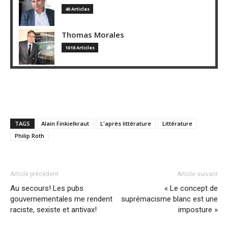
40 Articles
Thomas Morales
1018 Articles
TAGS
Alain Finkielkraut
L'après littérature
Littérature
Philip Roth
Article précédent
Article suivant
Au secours! Les pubs
« Le concept de
gouvernementales me rendent
suprémacisme blanc est une
raciste, sexiste et antivax!
imposture »