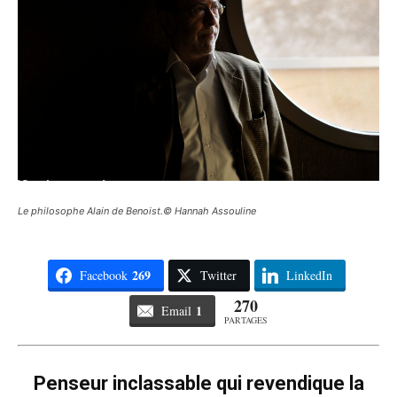
Le philosophe Alain de Benoist.© Hannah Assouline
269
Facebook
Twitter
LinkedIn
270
1
Email
PARTAGES
Penseur inclassable qui revendique la