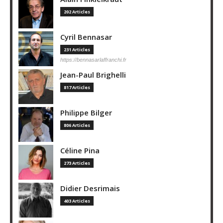
202 Articles
Cyril Bennasar
231 Articles
https://bennasarlaffranchi.fr
Jean-Paul Brighelli
817 Articles
Philippe Bilger
806 Articles
Céline Pina
273 Articles
Didier Desrimais
403 Articles