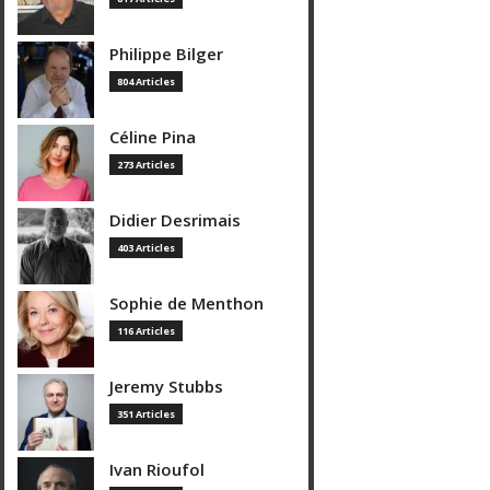
Philippe Bilger
804 Articles
Céline Pina
273 Articles
Didier Desrimais
403 Articles
Sophie de Menthon
116 Articles
Jeremy Stubbs
351 Articles
Ivan Rioufol