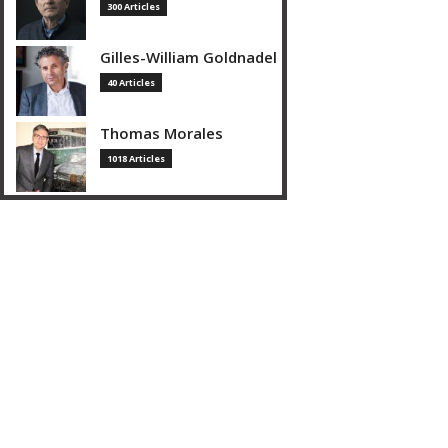
300 Articles
Gilles-William Goldnadel
40 Articles
Thomas Morales
1018 Articles