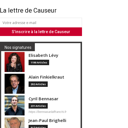
La lettre de Causeur
Nos signatures
Elisabeth Lévy
1190 Articles
Alain Finkielkraut
202 Articles
Cyril Bennasar
231 Articles
https://bennasarlaffranchi.fr
Jean-Paul Brighelli
817 Articles