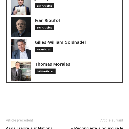
351 Articles
Ivan Rioufol
301 Articles
Gilles-William Goldnadel
40 Articles
Thomas Morales
1018 Articles
Article précédent
Article suivant
Assa Traoré aux Nations
« Reconquête a bousculé le