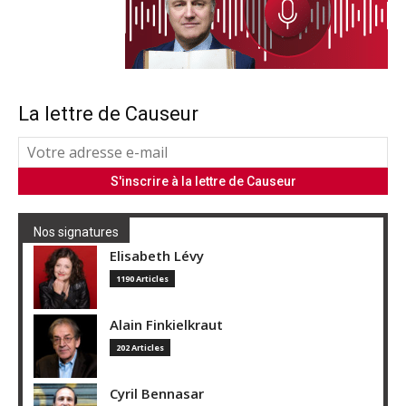
La lettre de Causeur
Nos signatures
Elisabeth Lévy
1190 Articles
Alain Finkielkraut
202 Articles
Cyril Bennasar