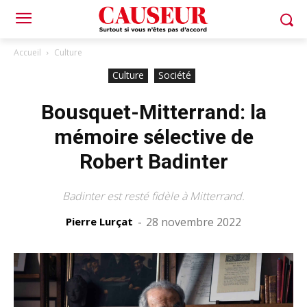
Accueil
Culture
Culture
Société
Bousquet-Mitterrand: la
mémoire sélective de
Robert Badinter
Badinter est resté fidèle à Mitterrand.
Pierre Lurçat
-
28 novembre 2022