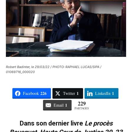
Robert Badinter, le 29/03/22 / PHOTO: RAPHAEL LUCAS/SIPA /
01069716_000020
226
1
1
Facebook
Twitter
LinkedIn
229
1
Email
PARTAGES
Dans son dernier livre
Le procès