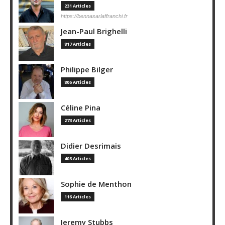
231 Articles
https://bennasarlaffranchi.fr
Jean-Paul Brighelli
817 Articles
Philippe Bilger
806 Articles
Céline Pina
273 Articles
Didier Desrimais
403 Articles
Sophie de Menthon
116 Articles
Jeremy Stubbs